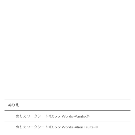
【自由研究】 英語かるたを作ろう
【自由研究】「世界の地図記号」英語×社会
【英検２次対策に】スピーキング強化！アウトプット特訓シート
母の日ワークシート≪ママのことどれだけ知ってるかな？≫
母の日ワークシート≪ママのことどれだけ知ってるかな？≫バージョ
ンアップ版
父の日ワークシート≪パパのことどれだけ知ってるかな？≫
父の日ワークシート≪パパのことどれだけ知ってるかな？≫バージョ
ンアップ版
七夕ワークシート ～英語で願い事を短冊に書いてみよう！～
ぬりえ
ぬりえワークシート≪Color Words -Paints-≫
ぬりえワークシート≪Color Words -Alien Fruits-≫