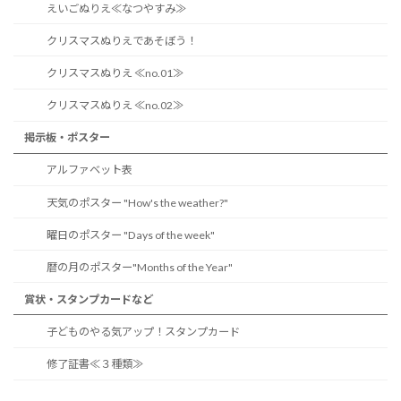
えいごぬりえ≪なつやすみ≫
クリスマスぬりえであそぼう！
クリスマスぬりえ ≪no.01≫
クリスマスぬりえ ≪no.02≫
掲示板・ポスター
アルファベット表
天気のポスター "How's the weather?"
曜日のポスター "Days of the week"
暦の月のポスター"Months of the Year"
賞状・スタンプカードなど
子どものやる気アップ！スタンプカード
修了証書≪３種類≫