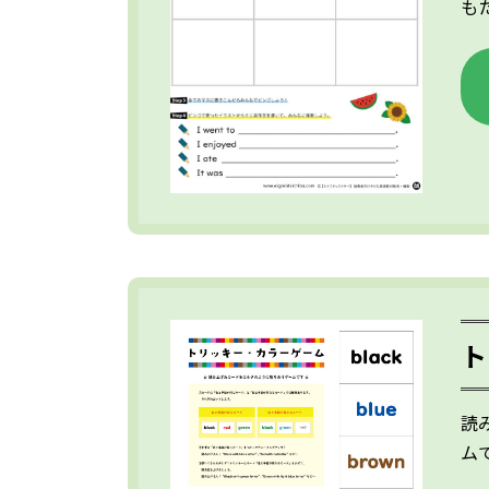
も
ト
読
ム