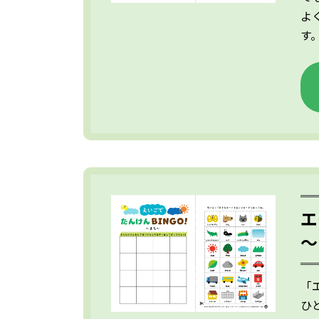
よ
す
エ
～
「
ひ