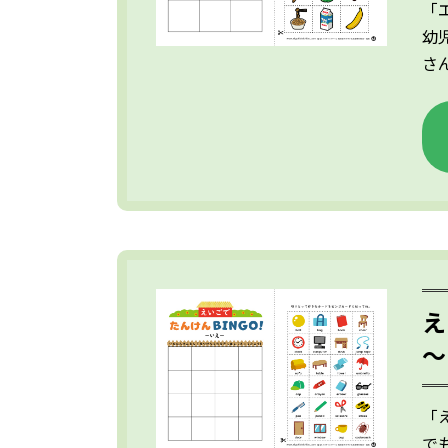
「
幼
さ
え
～
「
で