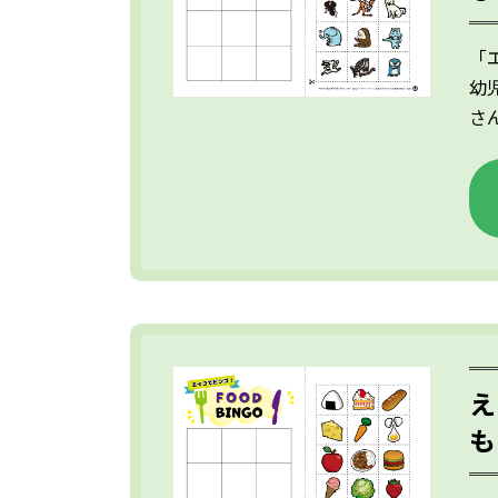
「
幼
さ
え
も