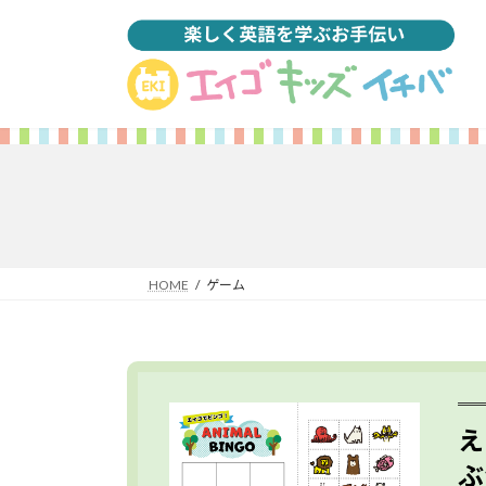
コ
ナ
ン
ビ
テ
ゲ
ン
ー
ツ
シ
へ
ョ
ス
ン
キ
に
ッ
移
プ
動
HOME
ゲーム
え
ぶ