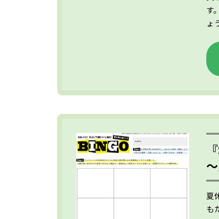
す
ょ
『
～
夏
も