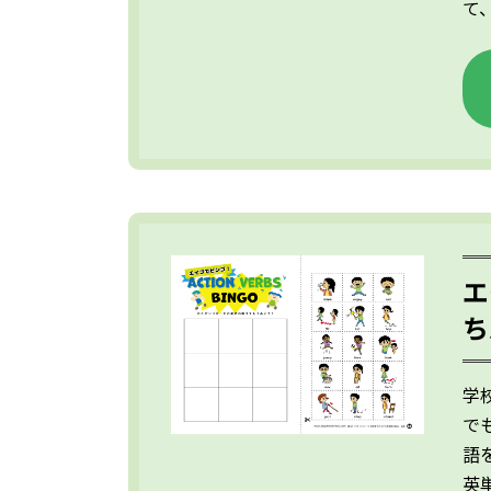
て
エ
ち
学
で
語を
英単