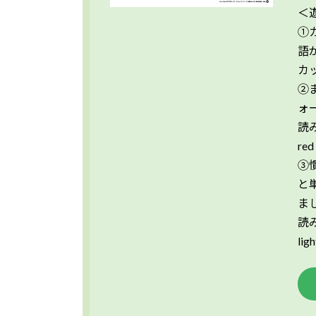
＜
①
語
カ
②
ォ
読み上
red
③
と
ま
読み上
lig